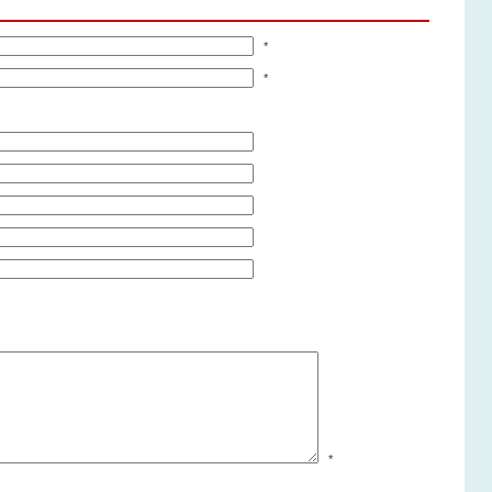
*
*
*