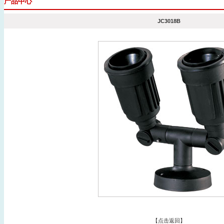
产品中心
JC3018B
【
点击返回
】